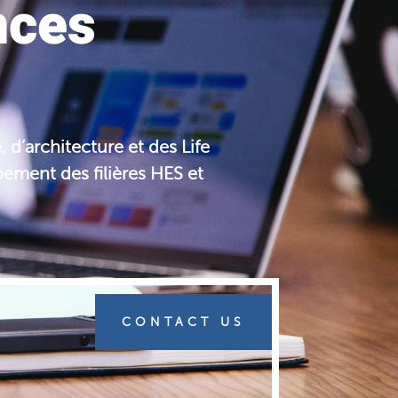
nces
 d’architecture et des Life
pement des filières HES et
CONTACT US