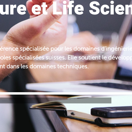
ure et Life Scie
férence spécialisée pour les domaines d’ingénierie,
les spécialisées suisses. Elle soutient le dévelop
nt dans les domaines techniques.