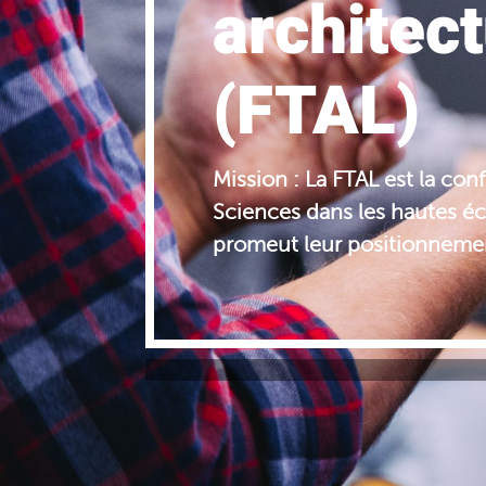
architect
(FTAL)
Mission : La FTAL est la con
Sciences dans les hautes éco
promeut leur positionneme