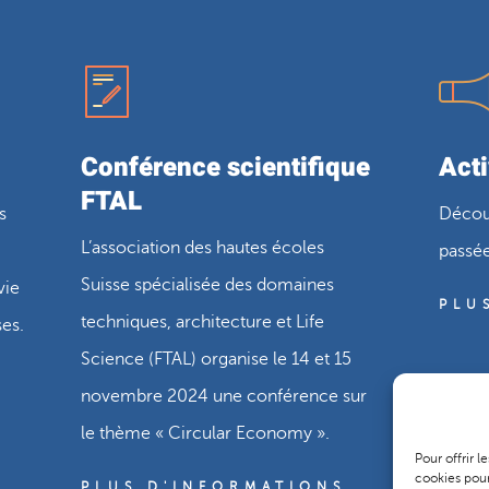
Conférence scientifique
Acti
FTAL
s
Découv
L’association des hautes écoles
passée
Suisse spécialisée des domaines
vie
PLU
techniques, architecture et Life
ses.
Science (FTAL) organise le 14 et 15
novembre 2024 une conférence sur
le thème « Circular Economy ».
Pour offrir 
cookies pour
PLUS D'INFORMATIONS