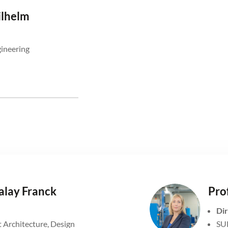
ilhelm
ineering
talay Franck
Prof
Dir
Architecture, Design
SUP