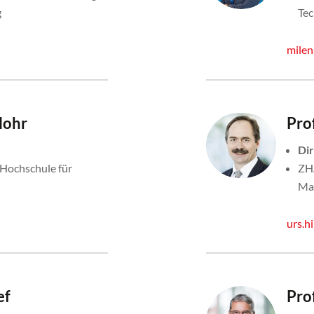
g
Tec
milen
Flohr
Prof
Di
Hochschule für
ZHA
Ma
urs.h
ef
Prof