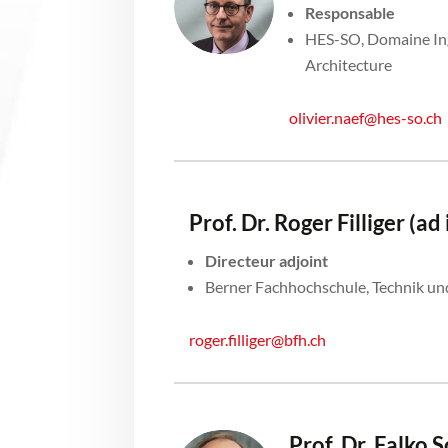
Responsable
HES-SO, Domaine Ing
Architecture
olivier.naef@hes-so.ch
Prof. Dr. Roger Filliger (ad
Directeur adjoint
Berner Fachhochschule, Technik un
roger.filliger@bfh.ch
Prof. Dr. Falko S