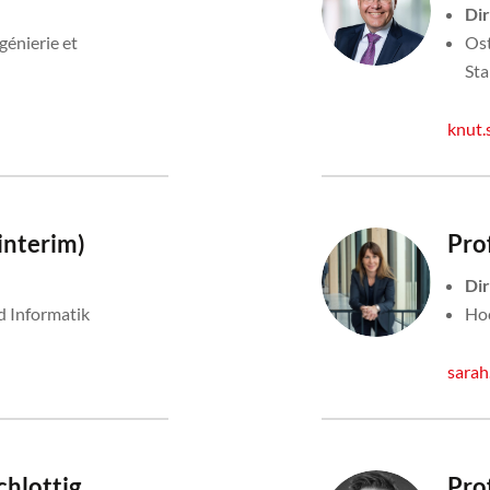
Di
énierie et
Ost
Sta
knut.
 interim)
Pro
Dir
d Informatik
Hoc
sarah
chlottig
Pro