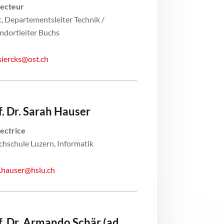
recteur
, Departementsleiter Technik /
ndortleiter Buchs
siercks@ost.ch
f. Dr. Sarah Hauser
ectrice
hschule Luzern, Informatik
.hauser@hslu.ch
f. Dr. Armando Schär (ad